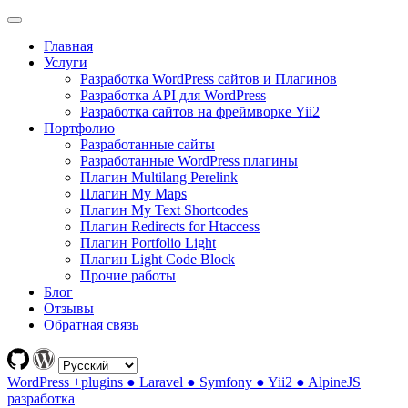
Главная
Услуги
Разработка WordPress сайтов и Плагинов
Разработка API для WordPress
Разработка сайтов на фреймворке Yii2
Портфолио
Разработанные сайты
Разработанные WordPress плагины
Плагин Multilang Perelink
Плагин My Maps
Плагин My Text Shortcodes
Плагин Redirects for Htaccess
Плагин Portfolio Light
Плагин Light Code Block
Прочие работы
Блог
Отзывы
Обратная связь
WordPress +plugins ● Laravel ● Symfony ● Yii2 ● AlpineJS
разработка