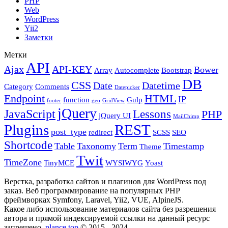
PHP
Web
WordPress
Yii2
Заметки
Метки
API
Ajax
API-KEY
Bower
Array
Autocomplete
Bootstrap
DB
CSS
Date
Datetime
Category
Comments
Datepicker
Endpoint
HTML
IP
function
Gulp
footer
geo
GridView
jQuery
JavaScript
Lessons
PHP
jQuery UI
MailChimp
Plugins
REST
post_type
redirect
SCSS
SEO
Shortcode
Table
Taxonomy
Term
Timestamp
Theme
Twit
TimeZone
TinyMCE
WYSIWYG
Yoast
Верстка, разработка сайтов и плагинов для WordPress под
заказ. Веб программирование на популярных PHP
фреймворках Symfony, Laravel, Yii2, VUE, AlpineJS.
Какое либо использование материалов сайта без разрешения
автора и прямой индексируемой ссылки на данный ресурс
запрещено.
plance.top
© 2015 - 2024