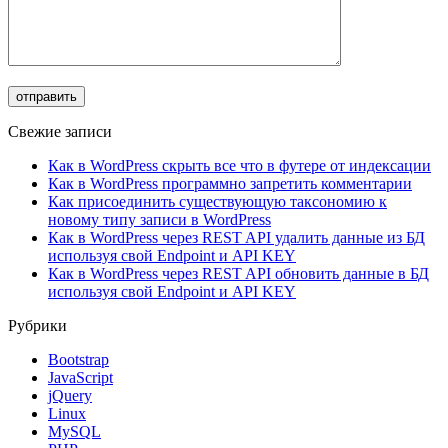
Свежие записи
Как в WordPress скрыть все что в футере от индексации
Как в WordPress программно запретить комментарии
Как присоединить существующую таксономию к
новому типу записи в WordPress
Как в WordPress через REST API удалить данные из БД
используя свой Endpoint и API KEY
Как в WordPress через REST API обновить данные в БД
используя свой Endpoint и API KEY
Рубрики
Bootstrap
JavaScript
jQuery
Linux
MySQL