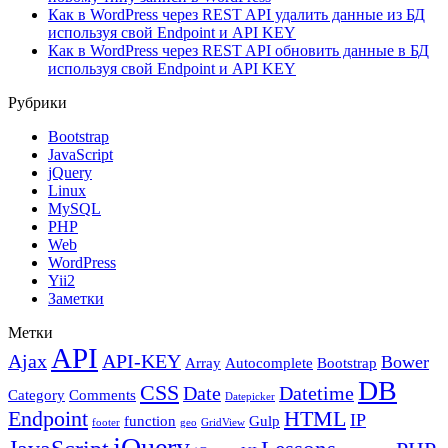
Как в WordPress через REST API удалить данные из БД
используя свой Endpoint и API KEY
Как в WordPress через REST API обновить данные в БД
используя свой Endpoint и API KEY
Рубрики
Bootstrap
JavaScript
jQuery
Linux
MySQL
PHP
Web
WordPress
Yii2
Заметки
Метки
API
Ajax
API-KEY
Bower
Array
Autocomplete
Bootstrap
DB
CSS
Date
Datetime
Category
Comments
Datepicker
Endpoint
HTML
IP
function
Gulp
footer
geo
GridView
jQuery