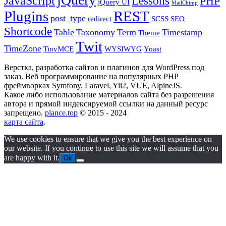
JavaScript
Lessons
PHP
jQuery UI
MailChimp
Plugins
REST
post_type
redirect
SCSS
SEO
Shortcode
Table
Taxonomy
Term
Timestamp
Theme
Twit
TimeZone
TinyMCE
WYSIWYG
Yoast
Верстка, разработка сайтов и плагинов для WordPress под
заказ. Веб программирование на популярных PHP
фреймворках Symfony, Laravel, Yii2, VUE, AlpineJS.
Какое либо использование материалов сайта без разрешения
автора и прямой индексируемой ссылки на данный ресурс
запрещено.
plance.top
© 2015 - 2024
карта сайта
.
We use cookies to ensure that we give you the best experience on
our website. If you continue to use this site we will assume that you
are happy with it.
Ok