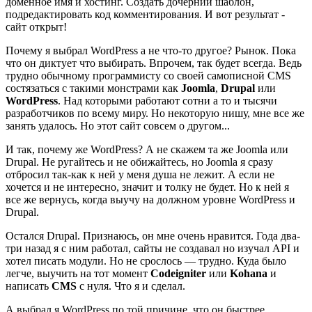
доменное имя и хостинг. Создать дочерний шаблон,
подредактировать код комментирования. И вот результат -
сайт открыт!
Почему я выбрал WordPress а не что-то другое? Рынок. Пока
что он диктует что выбирать. Впрочем, так будет всегда. Ведь
трудно обычному программисту со своей самописной CMS
состязаться с такими монстрами как
Joomla
,
Drupal
или
WordPress
. Над которыми работают сотни а то и тысячи
разработчиков по всему миру. Но некоторую нишу, мне все же
занять удалось. Но этот сайт совсем о другом...
И так, почему же WordPress? А не скажем та же Joomla или
Drupal. Не ругайтесь и не обижайтесь, но Joomla я сразу
отбросил так-как к ней у меня душа не лежит. А если не
хочется и не интересно, значит и толку не будет. Но к ней я
все же вернусь, когда выучу на должном уровне WordPress и
Drupal.
Остался Drupal. Признаюсь, он мне очень нравится. Года два-
три назад я с ним работал, сайты не создавал но изучал API и
хотел писать модули. Но не срослось — трудно. Куда было
легче, выучить на тот момент
Codeigniter
или
Kohana
и
написать
CMS
с нуля. Что я и сделал.
А выбрал я WordPress по той причине, что он быстрее