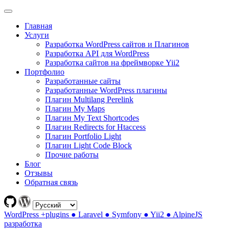
Главная
Услуги
Разработка WordPress сайтов и Плагинов
Разработка API для WordPress
Разработка сайтов на фреймворке Yii2
Портфолио
Разработанные сайты
Разработанные WordPress плагины
Плагин Multilang Perelink
Плагин My Maps
Плагин My Text Shortcodes
Плагин Redirects for Htaccess
Плагин Portfolio Light
Плагин Light Code Block
Прочие работы
Блог
Отзывы
Обратная связь
WordPress +plugins ● Laravel ● Symfony ● Yii2 ● AlpineJS
разработка