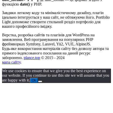
функцією
date()
у PHP.
Завдяки легкому коду та мінімалістичному дизайну, плагін
ідеально інтегрується у ваш сайт, не обтяжуючи його. Portfolio
Light допоможе створити стильний розділ портфоліо для
вашого професійного іміджу.
Верстка, розробка сайтів та плагінів для WordPress на
замовлення. Веб програмування на популярних PHP
фреймворках Symfony, Laravel, Yii2, VUE, AlpineJS.
Будь-яке використання матеріалів сайту без дозволу автора та
прямого індексованого посилання на даний ресурс
заборонено.
plance.top
© 2015 - 2024
мапа сайту
.
We use cookies to ensure that we give you the best experience on
our website. If you continue to use this site we will assume that you
are happy with it.
Ok