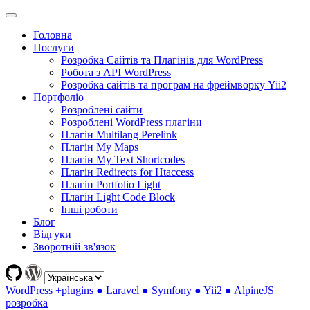
Головна
Послуги
Розробка Сайтів та Плагінів для WordPress
Робота з API WordPress
Розробка сайтів та програм на фреймворку Yii2
Портфоліо
Розроблені сайти
Розроблені WordPress плагіни
Плагін Multilang Perelink
Плагін My Maps
Плагін My Text Shortcodes
Плагін Redirects for Htaccess
Плагін Portfolio Light
Плагін Light Code Block
Інші роботи
Блог
Відгуки
Зворотній зв'язок
WordPress +plugins ● Laravel ● Symfony ● Yii2 ● AlpineJS
розробка