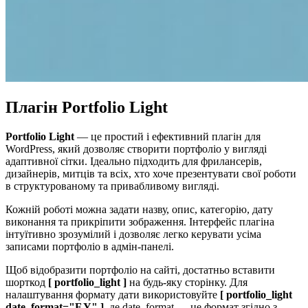
Плагін Portfolio Light
Portfolio Light
— це простий і ефективний плагін для
WordPress, який дозволяє створити портфоліо у вигляді
адаптивної сітки. Ідеально підходить для фрилансерів,
дизайнерів, митців та всіх, хто хоче презентувати свої роботи
в структурованому та привабливому вигляді.
Кожній роботі можна задати назву, опис, категорію, дату
виконання та прикріпити зображення. Інтерфейс плагіна
інтуїтивно зрозумілий і дозволяє легко керувати усіма
записами портфоліо в адмін-панелі.
Щоб відобразити портфоліо на сайті, достатньо вставити
шорткод
[ portfolio_light ]
на будь-яку сторінку. Для
налаштування формату дати використовуйте
[ portfolio_light
date_format="F Y" ]
, де date_format — це формат згідно з