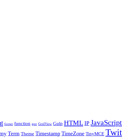
JavaScript
t
HTML
IP
function
Gulp
footer
geo
GridView
Twit
omy
Term
Timestamp
TimeZone
Theme
TinyMCE