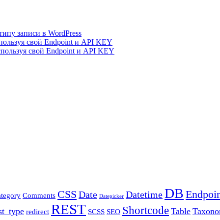
ипу записи в WordPress
пользуя свой Endpoint и API KEY
спользуя свой Endpoint и API KEY
DB
CSS
Endpoin
Date
Datetime
tegory
Comments
Datepicker
REST
Shortcode
st_type
Table
Taxon
redirect
SCSS
SEO