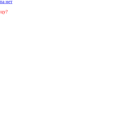
йпа
нет
ицу?