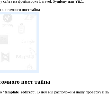
ку сайта на фреймворке Laravel, Symfony или Yii2…
я кастомного пост тайпа
томного пост тайпа
о “
template_redirect
”. В нем мы расположим нашу проверку и в