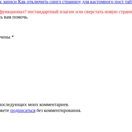
к записи Как отключить сингл страницу для кастомного пост та
функционал? нестандартный плагин или сверстать новую стран
сь вам помочь.
ечены
*
ля последующих моих комментариев.
ожете
подписаться
без комментирования.