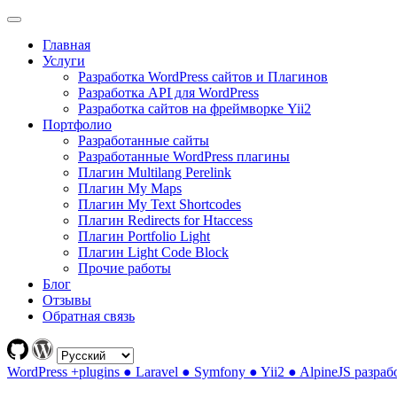
Главная
Услуги
Разработка WordPress сайтов и Плагинов
Разработка API для WordPress
Разработка сайтов на фреймворке Yii2
Портфолио
Разработанные сайты
Разработанные WordPress плагины
Плагин Multilang Perelink
Плагин My Maps
Плагин My Text Shortcodes
Плагин Redirects for Htaccess
Плагин Portfolio Light
Плагин Light Code Block
Прочие работы
Блог
Отзывы
Обратная связь
WordPress +plugins ● Laravel ● Symfony ● Yii2 ● AlpineJS разраб