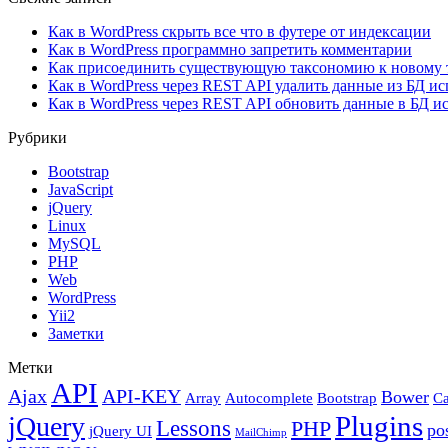
Как в WordPress скрыть все что в футере от индексации
Как в WordPress программно запретить комментарии
Как присоединить существующую таксономию к новому т
Как в WordPress через REST API удалить данные из БД ис
Как в WordPress через REST API обновить данные в БД и
Рубрики
Bootstrap
JavaScript
jQuery
Linux
MySQL
PHP
Web
WordPress
Yii2
Заметки
Метки
API
Ajax
API-KEY
Bower
Array
Autocomplete
Bootstrap
Ca
Plugins
jQuery
Lessons
PHP
po
jQuery UI
MailChimp