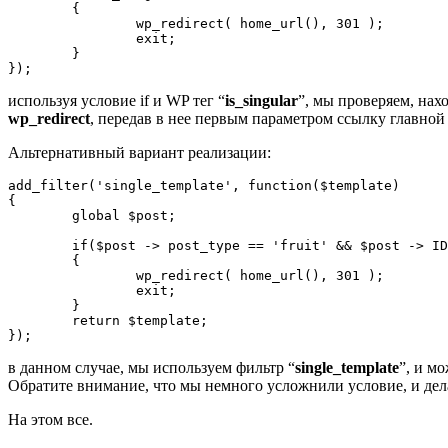
	{

		wp_redirect( home_url(), 301 );

		exit;

	}

});
используя условие if и WP тег “
is_singular
”, мы проверяем, нах
wp_redirect
, передав в нее первым параметром ссылку главной 
Альтернативный вариант реализации:
add_filter('single_template', function($template)

{

	global $post;

	if($post -> post_type == 'fruit' && $post -> ID == 56)

	{

		wp_redirect( home_url(), 301 );

		exit;

	}

	return $template;

});
в данном случае, мы используем фильтр “
single_template
”, и м
Обратите внимание, что мы немного усложнили условие, и дела
На этом все.