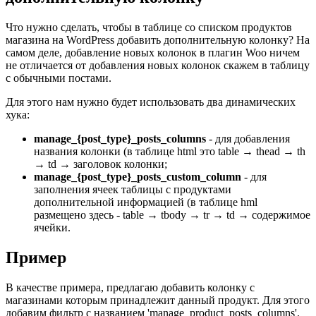
Что нужно сделать, чтобы в таблице со списком продуктов
магазина на WordPress добавить дополнительную колонку? На
самом деле, добавление новых колонок в плагин Woo ничем
не отличается от добавления новых колонок скажем в таблицу
с обычными постами.
Для этого нам нужно будет использовать два динамических
хука:
manage_{post_type}_posts_columns
- для добавления
названия колонки (в таблице html это table → thead → th
→ td → заголовок колонки;
manage_{post_type}_posts_custom_column
- для
заполнения ячеек таблицы с продуктами
дополнительной информацией (в таблице hml
размещено здесь - table → tbody → tr → td → содержимое
ячейки.
Пример
В качестве примера, предлагаю добавить колонку с
магазинами которым принадлежит данный продукт. Для этого
добавим фильтр с названием 'manage_product_posts_columns'.