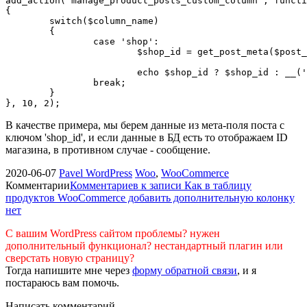
add_action('manage_product_posts_custom_column', functi
{

	switch($column_name)

	{

		case 'shop':

			$shop_id = get_post_meta($post_ID, 'shop_id', true);

			echo $shop_id ? $shop_id : __('Shop not found', ‘xyz’);

		break;

	}

}, 10, 2);
В качестве примера, мы берем данные из мета-поля поста с
ключом 'shop_id', и если данные в БД есть то отображаем ID
магазина, в противном случае - сообщение.
2020-06-07
Pavel
WordPress
Woo
,
WooCommerce
Комментарии
Комментариев
к записи Как в таблицу
продуктов WooCommerce добавить дополнительную колонку
нет
С вашим WordPress сайтом проблемы? нужен
дополнительный функционал? нестандартный плагин или
сверстать новую страницу?
Тогда напишите мне через
форму обратной связи
, и я
постараюсь вам помочь.
Написать комментарий