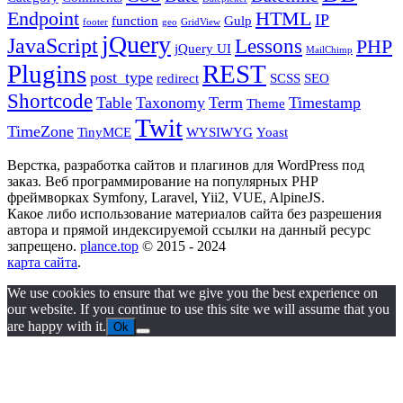
Endpoint
HTML
IP
function
Gulp
footer
geo
GridView
jQuery
JavaScript
Lessons
PHP
jQuery UI
MailChimp
Plugins
REST
post_type
redirect
SCSS
SEO
Shortcode
Table
Taxonomy
Term
Timestamp
Theme
Twit
TimeZone
TinyMCE
WYSIWYG
Yoast
Верстка, разработка сайтов и плагинов для WordPress под
заказ. Веб программирование на популярных PHP
фреймворках Symfony, Laravel, Yii2, VUE, AlpineJS.
Какое либо использование материалов сайта без разрешения
автора и прямой индексируемой ссылки на данный ресурс
запрещено.
plance.top
© 2015 - 2024
карта сайта
.
We use cookies to ensure that we give you the best experience on
our website. If you continue to use this site we will assume that you
are happy with it.
Ok