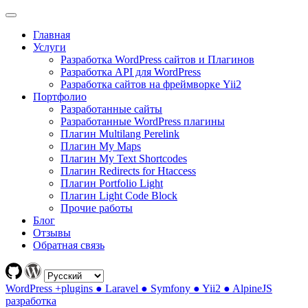
Главная
Услуги
Разработка WordPress сайтов и Плагинов
Разработка API для WordPress
Разработка сайтов на фреймворке Yii2
Портфолио
Разработанные сайты
Разработанные WordPress плагины
Плагин Multilang Perelink
Плагин My Maps
Плагин My Text Shortcodes
Плагин Redirects for Htaccess
Плагин Portfolio Light
Плагин Light Code Block
Прочие работы
Блог
Отзывы
Обратная связь
WordPress +plugins ● Laravel ● Symfony ● Yii2 ● AlpineJS
разработка