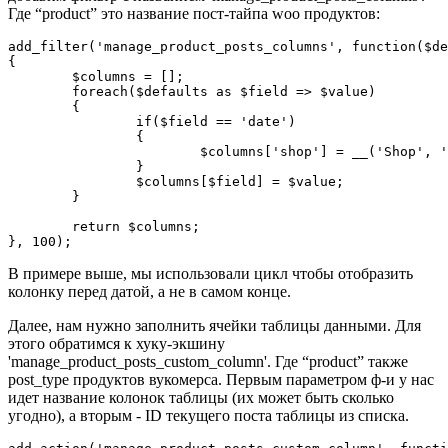
Где “product” это название пост-тайпа woo продуктов:
add_filter('manage_product_posts_columns', function($de
{

	$columns = [];

	foreach($defaults as $field => $value)

	{

		if($field == 'date')

		{

			$columns['shop'] = __('Shop', 'xyz');

		}

		$columns[$field] = $value;

	}

	return $columns;

}, 100);
В примере выше, мы использовали цикл чтобы отобразить
колонку перед датой, а не в самом конце.
Далее, нам нужно заполнить ячейки таблицы данными. Для
этого обратимся к хуку-экшину
'manage_product_posts_custom_column'. Где “product” также
post_type продуктов вукомерса. Первым параметром ф-и у нас
идет название колонок таблицы (их может быть сколько
угодно), а вторым - ID текущего поста таблицы из списка.