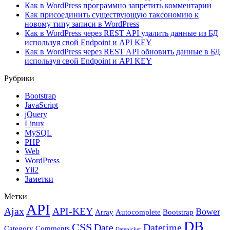
Как в WordPress программно запретить комментарии
Как присоединить существующую таксономию к
новому типу записи в WordPress
Как в WordPress через REST API удалить данные из БД
используя свой Endpoint и API KEY
Как в WordPress через REST API обновить данные в БД
используя свой Endpoint и API KEY
Рубрики
Bootstrap
JavaScript
jQuery
Linux
MySQL
PHP
Web
WordPress
Yii2
Заметки
Метки
API
Ajax
API-KEY
Bower
Array
Autocomplete
Bootstrap
DB
CSS
Date
Datetime
Category
Comments
Datepicker