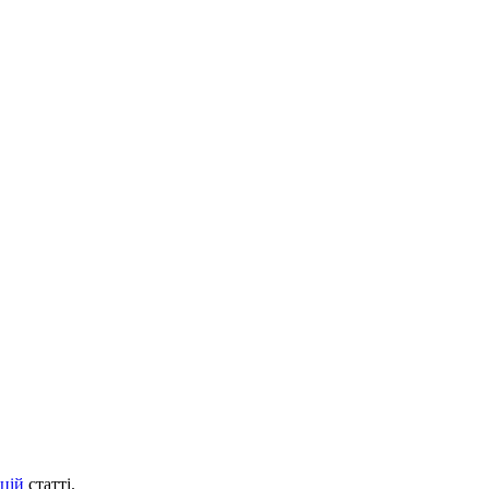
цій
статті.