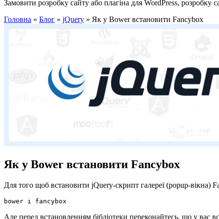
Замовити розробку сайту або плагіна для WordPress, розробку 
Головна
»
Блог
»
jQuery
»
Як у Bower встановити Fancybox
Як у Bower встановити Fancybox
Для того щоб встановити jQuery-скрипт галереї (popup-вікна) F
bower i fancybox
Але перед встановленням бібліотеки переконайтесь, що у вас в