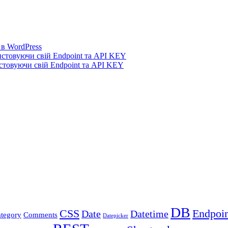
 в WordPress
истовуючи свій Endpoint та API KEY
стовуючи свій Endpoint та API KEY
DB
CSS
Endpoin
Date
Datetime
tegory
Comments
Datepicker