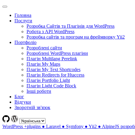
Головна
Послуги
Розробка Сайтів та Плагінів для WordPress
Робота з API WordPress
Розробка сайтів та програм на фреймворку Yii2
Портфоліо
Розроблені сайти
Розроблені WordPress плагіни
Плагін Multilang Perelink
Плагін My Maps
Плагін My Text Shortcodes
Плагін Redirects for Htaccess
Плагін Portfolio Light
Плагін Light Code Block
Інші роботи
Блог
Відгуки
Зворотній зв'язок
WordPress +plugins ● Laravel ● Symfony ● Yii2 ● AlpineJS розроб