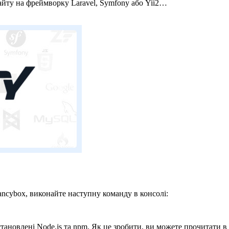
сайту на фреймворку Laravel, Symfony або Yii2…
ancybox, виконайте наступну команду в консолі:
становлені Node.js та npm. Як це зробити, ви можете прочитати в