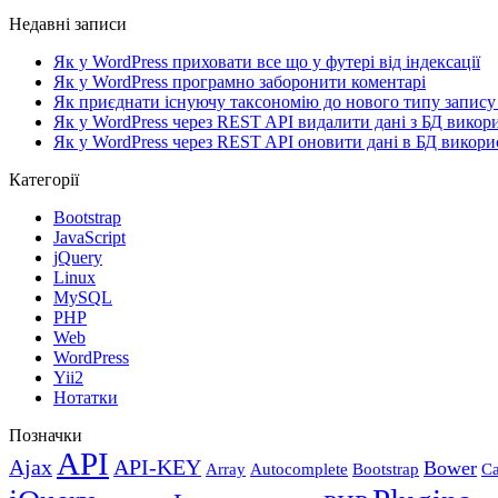
Недавні записи
Як у WordPress приховати все що у футері від індексації
Як у WordPress програмно заборонити коментарі
Як приєднати існуючу таксономію до нового типу запису
Як у WordPress через REST API видалити дані з БД викор
Як у WordPress через REST API оновити дані в БД викори
Категорії
Bootstrap
JavaScript
jQuery
Linux
MySQL
PHP
Web
WordPress
Yii2
Нотатки
Позначки
API
Ajax
API-KEY
Bower
Array
Autocomplete
Bootstrap
Ca