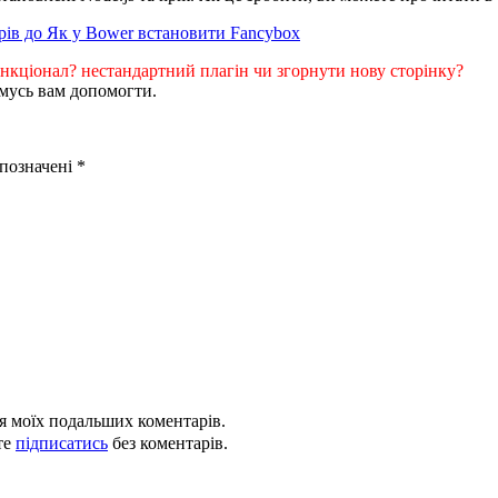
рів
до Як у Bower встановити Fancybox
кціонал? нестандартний плагін чи згорнути нову сторінку?
имусь вам допомогти.
 позначені
*
для моїх подальших коментарів.
те
підписатись
без коментарів.