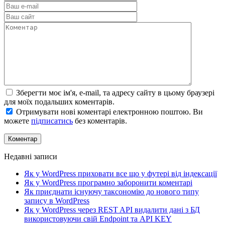
Зберегти моє ім'я, e-mail, та адресу сайту в цьому браузері
для моїх подальших коментарів.
Отримувати нові коментарі електронною поштою. Ви
можете
підписатись
без коментарів.
Недавні записи
Як у WordPress приховати все що у футері від індексації
Як у WordPress програмно заборонити коментарі
Як приєднати існуючу таксономію до нового типу
запису в WordPress
Як у WordPress через REST API видалити дані з БД
використовуючи свій Endpoint та API KEY