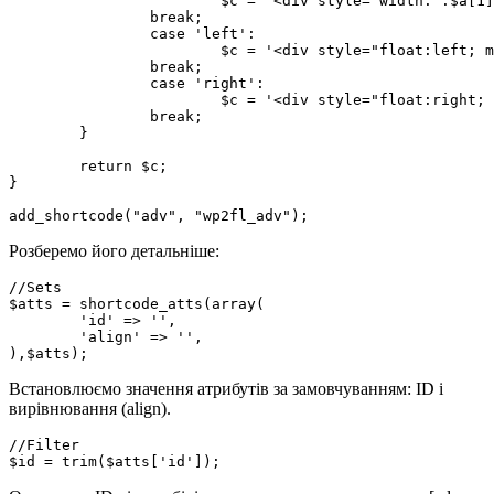
			$c = '<div style="width:'.$a[1].'px; margin:10px auto;">'.$c.'</div>';

		break;

		case 'left':

			$c = '<div style="float:left; margin:10px 10px 10px 0;">'.$c.'</div>';

		break;

		case 'right':

			$c = '<div style="float:right; margin:10px 0 10px 10px;">'.$c.'</div>';

		break;

	}

	return $c;

}

add_shortcode("adv", "wp2fl_adv");
Розберемо його детальніше:
//Sets

$atts = shortcode_atts(array(

	'id' => '',

	'align' => '',

),$atts);
Встановлюємо значення атрибутів за замовчуванням: ID і
вирівнювання (align).
//Filter

$id = trim($atts['id']);