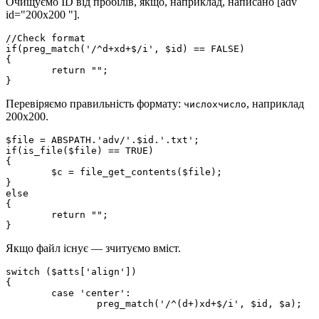
Очищуємо ID від пробілів, якщо, наприклад, написано [adv
id="200x200 "].
//Check format

if(preg_match('/^d+xd+$/i', $id) == FALSE)

{

	return "";

}
Перевіряємо правильність формату:
, наприклад
числоxчисло
200x200.
$file = ABSPATH.'adv/'.$id.'.txt';

if(is_file($file) == TRUE)

{

	$c = file_get_contents($file);

}

else

{

	return "";

}
Якщо файл існує — зчитуємо вміст.
switch ($atts['align'])

{

	case 'center':

		preg_match('/^(d+)xd+$/i', $id, $a);
