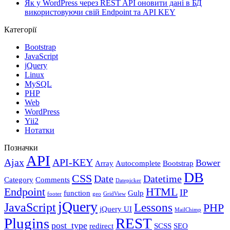
Як у WordPress через REST API оновити дані в БД
використовуючи свій Endpoint та API KEY
Категорії
Bootstrap
JavaScript
jQuery
Linux
MySQL
PHP
Web
WordPress
Yii2
Нотатки
Позначки
API
Ajax
API-KEY
Bower
Array
Autocomplete
Bootstrap
DB
CSS
Date
Datetime
Category
Comments
Datepicker
Endpoint
HTML
IP
function
Gulp
footer
geo
GridView
jQuery
JavaScript
Lessons
PHP
jQuery UI
MailChimp
Plugins
REST
post_type
redirect
SCSS
SEO