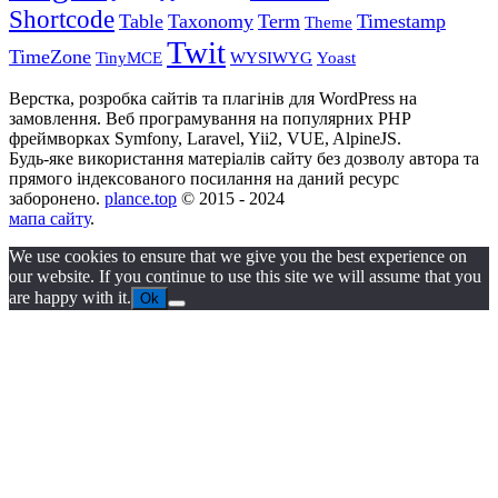
Shortcode
Table
Taxonomy
Term
Timestamp
Theme
Twit
TimeZone
TinyMCE
WYSIWYG
Yoast
Верстка, розробка сайтів та плагінів для WordPress на
замовлення. Веб програмування на популярних PHP
фреймворках Symfony, Laravel, Yii2, VUE, AlpineJS.
Будь-яке використання матеріалів сайту без дозволу автора та
прямого індексованого посилання на даний ресурс
заборонено.
plance.top
© 2015 - 2024
мапа сайту
.
We use cookies to ensure that we give you the best experience on
our website. If you continue to use this site we will assume that you
are happy with it.
Ok