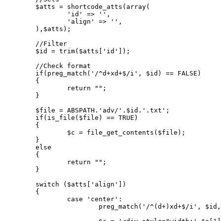
	$atts = shortcode_atts(array(

		'id' => '',

		'align' => '',

	),$atts);

	//Filter

	$id = trim($atts['id']);

	//Check format

	if(preg_match('/^d+xd+$/i', $id) == FALSE)

	{

		return "";

	}

	$file = ABSPATH.'adv/'.$id.'.txt';

	if(is_file($file) == TRUE)

	{

		$c = file_get_contents($file);

	}

	else

	{

		return "";

	}

	switch ($atts['align'])

	{

		case 'center':

			preg_match('/^(d+)xd+$/i', $id, $a);
