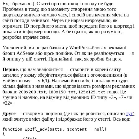
Ех, збрехав я :). Статті про шорткод і погоду не буде.
Проблема в тому, що з моменту створення мною того
шорткоду минуло чимало часу, і спосіб визначення міста на
сайті погоди змінився. Через це наразі незрозуміло, як
отримати ID потрібного міста, щоб передати його в шорткод і
показати інформер погоди. А без цього, як ви розумієте,
розробка втрачає сенс.
Упевнений, ви не раз бачили у WordPress-блогах рекламні
блоки AdSense або щось подібне. От як це реалізовується — я
й опишу у цій статті. Принаймні, так, як зробив би це я.
Перше
, що нам знадобиться — створити в корені сайту
каталог, у якому зберігатимуться файли з оголошеннями (в
майбутньому — у БД). Назвемо його
, і покладемо туди
adv
кілька файлів з назвами, що відповідають розмірам рекламних
блоків:
,
,
тощо. Це
200x200.txt
180x150.txt
125x125.txt
зручно й наочно, на відміну від умовних ID типу «3», «7» чи
«22».
Друге
— створимо шорткод (де і як це робиться, описано
тут
),
який зчитує вміст файлу і відображає його у статті. Ось код:
function wp2fl_adv($atts, $content = null)

{

	//Sets
