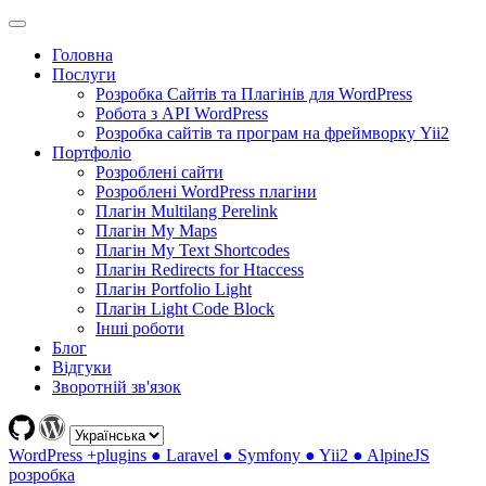
Головна
Послуги
Розробка Сайтів та Плагінів для WordPress
Робота з API WordPress
Розробка сайтів та програм на фреймворку Yii2
Портфоліо
Розроблені сайти
Розроблені WordPress плагіни
Плагін Multilang Perelink
Плагін My Maps
Плагін My Text Shortcodes
Плагін Redirects for Htaccess
Плагін Portfolio Light
Плагін Light Code Block
Інші роботи
Блог
Відгуки
Зворотній зв'язок
WordPress +plugins ● Laravel ● Symfony ● Yii2 ● AlpineJS
розробка