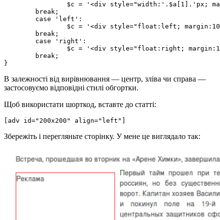
		$c = '<div style="width:'.$a[1].'px; margin:10px auto;">'.$c.'</div>';

	break;

	case 'left':

		$c = '<div style="float:left; margin:10px 10px 10px 0;">'.$c.'</div>';

	break;

	case 'right':

		$c = '<div style="float:right; margin:10px 0 10px 10px;">'.$c.'</div>';

	break;

}
В залежності від вирівнювання — центр, зліва чи справа —
застосовуємо відповідні стилі обгортки.
Щоб використати шорткод, вставте до статті:
[adv id="200x200" align="left"]
Збережіть і перегляньте сторінку. У мене це виглядало так: