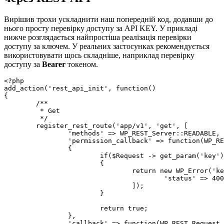
Вирішив трохи ускладнити наш попередній код, додавши до
нього просту перевірку доступу за API KEY. У прикладі
нижче розглядається найпростіша реалізація перевірки
доступу за ключем. У реальних застосунках рекомендується
використовувати щось складніше, наприклад перевірку
доступу за
Bearer
токеном.
<?php

add_action('rest_api_init', function()

{

	/**

	 * Get

	 */

	register_rest_route('app/v1', 'get', [

		'methods' => WP_REST_Server::READABLE,

		'permission_callback' => function(WP_REST_Request $Request)

		{

			if($Request -> get_param('key') != '123qwe')

			{

				return new WP_Error('key', 'API KEY is wrong', [

					'status' => 400

				]);

			}

			return true;

		},

		'callback' => function(WP_REST_Request $Request)
