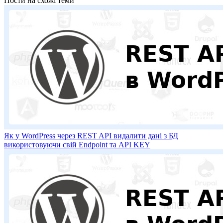
Пости на схожі теми
Як у WordPress через REST API видалити дані з БД
використовуючи свій Endpoint та API KEY