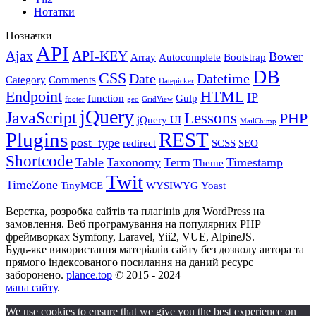
Нотатки
Позначки
API
Ajax
API-KEY
Bower
Array
Autocomplete
Bootstrap
DB
CSS
Date
Datetime
Category
Comments
Datepicker
Endpoint
HTML
IP
function
Gulp
footer
geo
GridView
jQuery
JavaScript
Lessons
PHP
jQuery UI
MailChimp
Plugins
REST
post_type
redirect
SCSS
SEO
Shortcode
Table
Taxonomy
Term
Timestamp
Theme
Twit
TimeZone
TinyMCE
WYSIWYG
Yoast
Верстка, розробка сайтів та плагінів для WordPress на
замовлення. Веб програмування на популярних PHP
фреймворках Symfony, Laravel, Yii2, VUE, AlpineJS.
Будь-яке використання матеріалів сайту без дозволу автора та
прямого індексованого посилання на даний ресурс
заборонено.
plance.top
© 2015 - 2024
мапа сайту
.
We use cookies to ensure that we give you the best experience on