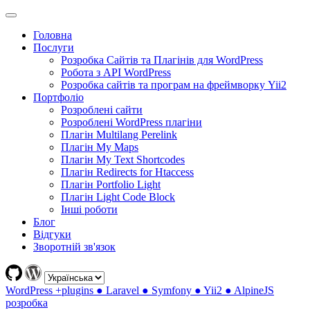
Головна
Послуги
Розробка Сайтів та Плагінів для WordPress
Робота з API WordPress
Розробка сайтів та програм на фреймворку Yii2
Портфоліо
Розроблені сайти
Розроблені WordPress плагіни
Плагін Multilang Perelink
Плагін My Maps
Плагін My Text Shortcodes
Плагін Redirects for Htaccess
Плагін Portfolio Light
Плагін Light Code Block
Інші роботи
Блог
Відгуки
Зворотній зв'язок
WordPress +plugins ● Laravel ● Symfony ● Yii2 ● AlpineJS
розробка