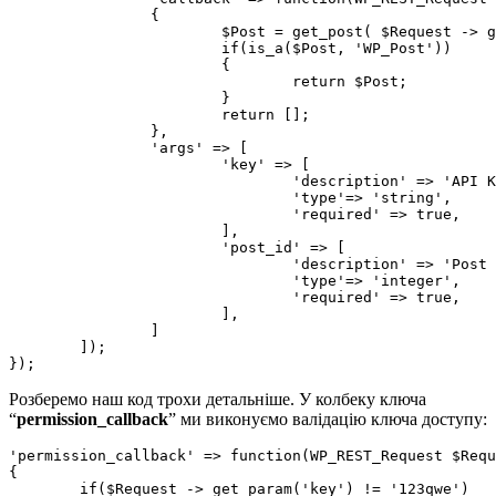
		{

			$Post = get_post( $Request -> get_param('post_id') );

			if(is_a($Post, 'WP_Post'))

			{

				return $Post;

			}

			return [];

		},

		'args' => [

			'key' => [

				'description' => 'API KEY',

				'type'=> 'string',

				'required' => true,

			],

			'post_id' => [

				'description' => 'Post ID',

				'type'=> 'integer',

				'required' => true,

			],

		]

	]);

});
Розберемо наш код трохи детальніше. У колбеку ключа
“
permission_callback
” ми виконуємо валідацію ключа доступу:
'permission_callback' => function(WP_REST_Request $Requ
{

	if($Request -> get_param('key') != '123qwe')
