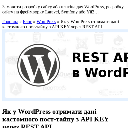
Замовити розробку сайту або плагіна для WordPress, розробку
сайту на фреймворку Laravel, Symfony або Yii2…
Головна
»
Блог
»
WordPress
»
Як у WordPress отримати дані
кастомного пост-тайпу з API KEY через REST API
Як у WordPress отримати дані
кастомного пост-тайпу з API KEY
через REST API