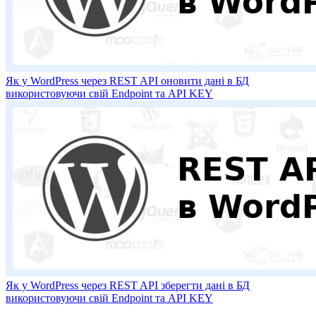
Як у WordPress через REST API оновити дані в БД
використовуючи свій Endpoint та API KEY
Як у WordPress через REST API зберегти дані в БД
використовуючи свій Endpoint та API KEY