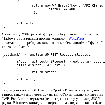
	{

		return new WP_Error('key', 'API KEY is wrong', [

			'status' => 400

		]);

	}

	return true;

},
Якщо метод “$Request -> get_param('key')” поверне значення
“123qwe”, то валідація пройде успішно, і
WordPress
автоматично перейде до виконання колбека анонімної функції
ключа “callback”:
'callback' => function(WP_REST_Request $Request)

{

	$Post = get_post( $Request -> get_param('post_id') );

	if(is_a($Post, 'WP_Post'))

	{

		return $Post;

	}

	return [];

},
Тут, за допомогою GET змінної “post_id” ми отримуємо дані
запису, виконуємо перевірку на тип об'єкта, і якщо він має тип
“WP_Post”, то повертаємо (return) дані запису у вигляді JSON-
рядка. В іншому випадку — порожній масив, який також буде