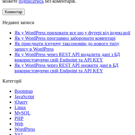
можете
підписатись
без коментарів.
Недавні записи
Як у WordPress приховати все що у футері від індексації
Як у WordPress програмно заборонити коментарі
Як приєднати існуючу таксономію до нового типу
запису в WordPress
Як у WordPress через REST API видалити дані з БД
використовуючи свій Endpoint та API KEY
Як у WordPress через REST API оновити дані в БД
використовуючи свій Endpoint та API KEY
Категорії
Bootstrap
JavaScript
jQuery
Linux
MySQL
PHP
Web
WordPress
Yii2