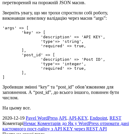
перетворений на порожній JSON масив.
Зверніть увагу, що ми трохи спростили собі роботу,
виконавши невелику валідацію через масив “args”:
'args' => [

	'key' => [

		'description' => 'API KEY',

		'type'=> 'string',

		'required' => true,

	],

	'post_id' => [

		'description' => 'Post ID',

		'type'=> 'integer',

		'required' => true,

	],

]
Зробивши змінні “key” та “post_id” обов’язковими для
заповнення. А “post_id”, до всього іншого, повинен бути
числом.
На цьому все.
2020-12-19
Pavel
WordPress
API
,
API-KEY
,
Endpoint
,
REST
Коментарі
Немає Коментарів
до Як у WordPress отримати дані
кастомного пост-тайпу з API KEY через REST API