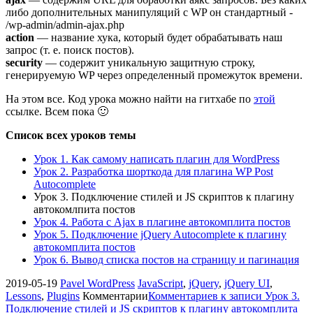
либо дополнительных манипуляций с WP он стандартный -
/wp-admin/admin-ajax.php
action
— название хука, который будет обрабатывать наш
запрос (т. е. поиск постов).
security
— содержит уникальную защитную строку,
генерируемую WP через определенный промежуток времени.
На этом все. Код урока можно найти на гитхабе по
этой
ссылке. Всем пока 🙂
Список всех уроков темы
Урок 1. Как самому написать плагин для WordPress
Урок 2. Разработка шорткода для плагина WP Post
Autocomplete
Урок 3. Подключение стилей и JS скриптов к плагину
автокомлпита постов
Урок 4. Работа с Ajax в плагине автокомплита постов
Урок 5. Подключение jQuery Autocomplete к плагину
автокомплита постов
Урок 6. Вывод списка постов на страницу и пагинация
2019-05-19
Pavel
WordPress
JavaScript
,
jQuery
,
jQuery UI
,
Lessons
,
Plugins
Комментарии
Комментариев
к записи Урок 3.
Подключение стилей и JS скриптов к плагину автокомплита