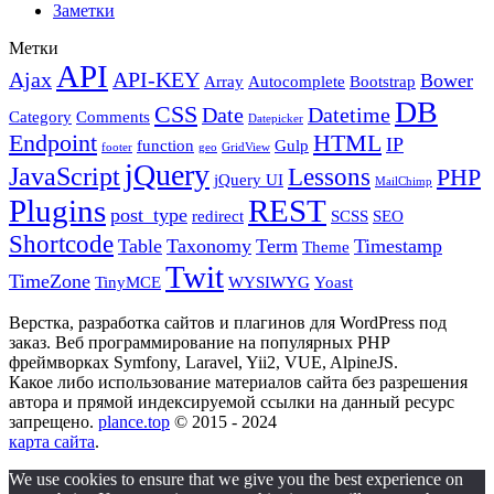
Заметки
Метки
API
Ajax
API-KEY
Bower
Array
Autocomplete
Bootstrap
DB
CSS
Date
Datetime
Category
Comments
Datepicker
Endpoint
HTML
IP
function
Gulp
footer
geo
GridView
jQuery
JavaScript
Lessons
PHP
jQuery UI
MailChimp
Plugins
REST
post_type
redirect
SCSS
SEO
Shortcode
Table
Taxonomy
Term
Timestamp
Theme
Twit
TimeZone
TinyMCE
WYSIWYG
Yoast
Верстка, разработка сайтов и плагинов для WordPress под
заказ. Веб программирование на популярных PHP
фреймворках Symfony, Laravel, Yii2, VUE, AlpineJS.
Какое либо использование материалов сайта без разрешения
автора и прямой индексируемой ссылки на данный ресурс
запрещено.
plance.top
© 2015 - 2024
карта сайта
.
We use cookies to ensure that we give you the best experience on