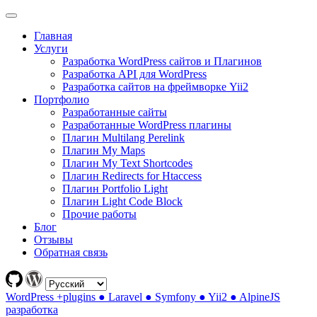
Главная
Услуги
Разработка WordPress сайтов и Плагинов
Разработка API для WordPress
Разработка сайтов на фреймворке Yii2
Портфолио
Разработанные сайты
Разработанные WordPress плагины
Плагин Multilang Perelink
Плагин My Maps
Плагин My Text Shortcodes
Плагин Redirects for Htaccess
Плагин Portfolio Light
Плагин Light Code Block
Прочие работы
Блог
Отзывы
Обратная связь
WordPress +plugins ● Laravel ● Symfony ● Yii2 ● AlpineJS
разработка