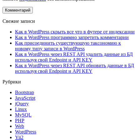
Свежие записи
Как в WordPress скрыть все что в футере от индексации
Как в WordPress программно запретить комментарии
Как присоединить существующую таксономию к
новому типу записи в WordPress
Как в WordPress через REST API удалить данные из БД
используя свой Endpoint и API KEY
Как в WordPress через REST API обновить данные в БД
используя свой Endpoint и API KEY
Рубрики
Bootstrap
JavaScript
jQuery
Linux
MySQL
PHP
Web
WordPress
Yii2