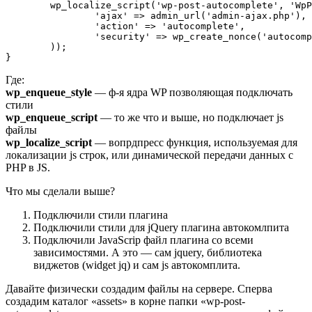
	wp_localize_script('wp-post-autocomplete', 'WpPostAutocomplete', array(

		'ajax' => admin_url('admin-ajax.php'),

		'action' => 'autocomplete',

		'security' => wp_create_nonce('autocomplete_security'),

	));

Где:
wp_enqueue_style
— ф-я ядра WP позволяющая подключать
стили
wp_enqueue_script
— то же что и выше, но подключает js
файлы
wp_localize_script
— вопрдпресс функция, используемая для
локализации js строк, или динамической передачи данных с
PHP в JS.
Что мы сделали выше?
Подключили стили плагина
Подключили стили для jQuery плагина автокомлпита
Подключили JavaScrip файл плагина со всеми
зависимостями. А это — сам jquery, библиотека
виджетов (widget jq) и сам js автокомплита.
Давайте физически создадим файлы на сервере. Сперва
создадим каталог «assets» в корне папки «wp-post-