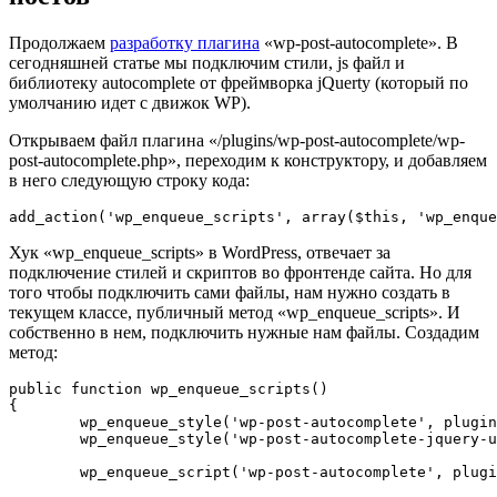
Продолжаем
разработку плагина
«wp-post-autocomplete». В
сегодняшней статье мы подключим стили, js файл и
библиотеку autocomplete от фреймворка jQuerty (который по
умолчанию идет с движок WP).
Открываем файл плагина «/plugins/wp-post-autocomplete/wp-
post-autocomplete.php», переходим к конструктору, и добавляем
в него следующую строку кода:
Хук «wp_enqueue_scripts» в WordPress, отвечает за
подключение стилей и скриптов во фронтенде сайта. Но для
того чтобы подключить сами файлы, нам нужно создать в
текущем классе, публичный метод «wp_enqueue_scripts». И
собственно в нем, подключить нужные нам файлы. Создадим
метод:
public function wp_enqueue_scripts()

{

	wp_enqueue_style('wp-post-autocomplete', plugin_dir_url(__FILE__).'assets/style.css');

	wp_enqueue_style('wp-post-autocomplete-jquery-ui', plugin_dir_url(__FILE__).'assets/jquery-ui/jquery-ui.min.css');

	wp_enqueue_script('wp-post-autocomplete', plugin_dir_url(__FILE__).'assets/script.js', array('jquery', 'jquery-ui-widget', 'jquery-ui-autocomplete'), null, true);
