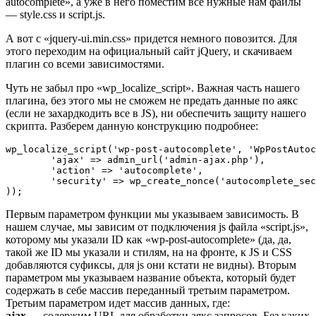
autocomplete», а уже в него поместим все нужные нам файлы
— style.css и script.js.
А вот с «jquery-ui.min.css» придется немного повозится. Для
этого переходим на официальный сайт jQuery, и скачиваем
плагин со всеми зависимостями.
Чуть не забыл про «wp_localize_script». Важная часть нашего
плагина, без этого мы не сможем не предать данные по аякс
(если не захардкодить все в JS), ни обеспечить защиту нашего
скрипта. Разберем данную конструкцию подробнее:
wp_localize_script('wp-post-autocomplete', 'WpPostAutoc
	'ajax' => admin_url('admin-ajax.php'),

	'action' => 'autocomplete',

	'security' => wp_create_nonce('autocomplete_security'),

Первым параметром функции мы указываем зависимость. В
нашем случае, мы зависим от подключения js файла «script.js»,
которому мы указали ID как «wp-post-autocomplete» (да, да,
такой же ID мы указали и стилям, на на фронте, к JS и CSS
добавляются суфиксы, для js они кстати не видны). Вторым
параметром мы указываем название объекта, который будет
содержать в себе массив переданный третьим параметром.
Третьим параметром идет массив данных, где:
ajax
— содержим URL для обработки аякс запросов. Без каких