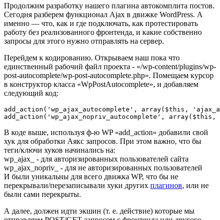
Продолжим разработку нашего плагина автокомплита постов.
Сегодня разберем функционал Ajax в движке WordPress. А
именно — что, как и где подключать, как протестировать
работу без реализованного фронтенда, и какие собственно
запросы для этого нужно отправлять на сервер.
Перейдем к кодированию. Открываем наш пока что
единственный рабочий файл проекта - «/wp-content/plugins/wp-
post-autocomplete/wp-post-autocomplete.php». Помещаем курсор
в конструктор класса «WpPostAutocomplete», и добавляем
следующий код:
add_action('wp_ajax_autocomplete', array($this, 'ajax_a
В коде выше, используя ф-ю WP «add_action» добавили свой
хук для обработки Аякс запросов. При этом важно, что бы
теги/ключи хуков начинались на:
wp_ajax_ - для авторизированных пользователей сайта
wp_ajax_nopriv_ - для не авторизированных пользователей
И были уникальны для всего движка WP, что бы не
перекрывали/перезаписывали хуки других
плагинов
, или не
были сами перекрыты.
А далее, должен идти экшин (т. е. действие) которые мы
отправляем POST/GET запросом с фронтенда или другого