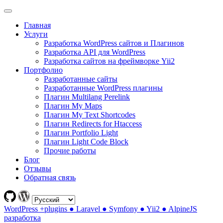
Главная
Услуги
Разработка WordPress сайтов и Плагинов
Разработка API для WordPress
Разработка сайтов на фреймворке Yii2
Портфолио
Разработанные сайты
Разработанные WordPress плагины
Плагин Multilang Perelink
Плагин My Maps
Плагин My Text Shortcodes
Плагин Redirects for Htaccess
Плагин Portfolio Light
Плагин Light Code Block
Прочие работы
Блог
Отзывы
Обратная связь
WordPress +plugins ● Laravel ● Symfony ● Yii2 ● AlpineJS
разработка