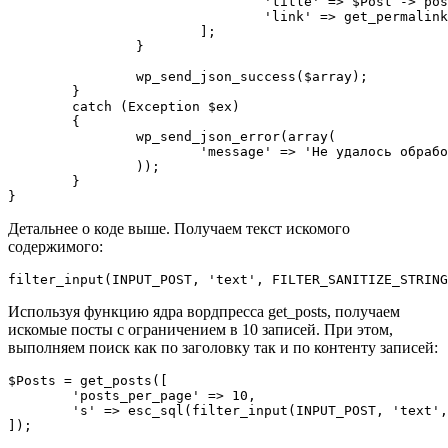
				'title' => $Post -> post_title,

				'link' => get_permalink($Post -> ID),

			];

		}

		wp_send_json_success($array);			

	}

	catch (Exception $ex)

	{

		wp_send_json_error(array(

			'message' => 'Не удалось обработать запрос',

		));

	}

Детальнее о коде выше. Получаем текст искомого
содержимого:
Используя функцию ядра вордпресса get_posts, получаем
искомые посты с ограничением в 10 записей. При этом,
выполняем поиск как по заголовку так и по контенту записей:
$Posts = get_posts([

	'posts_per_page' => 10,

	's' => esc_sql(filter_input(INPUT_POST, 'text', FILTER_SANITIZE_STRING)),
