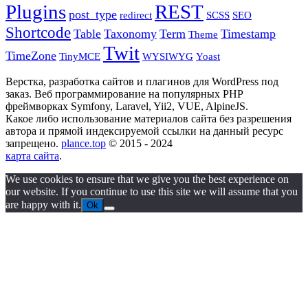
Plugins
REST
post_type
redirect
SCSS
SEO
Shortcode
Table
Taxonomy
Term
Timestamp
Theme
Twit
TimeZone
TinyMCE
WYSIWYG
Yoast
Верстка, разработка сайтов и плагинов для WordPress под
заказ. Веб программирование на популярных PHP
фреймворках Symfony, Laravel, Yii2, VUE, AlpineJS.
Какое либо использование материалов сайта без разрешения
автора и прямой индексируемой ссылки на данный ресурс
запрещено.
plance.top
© 2015 - 2024
карта сайта
.
We use cookies to ensure that we give you the best experience on
our website. If you continue to use this site we will assume that you
are happy with it.
Ok