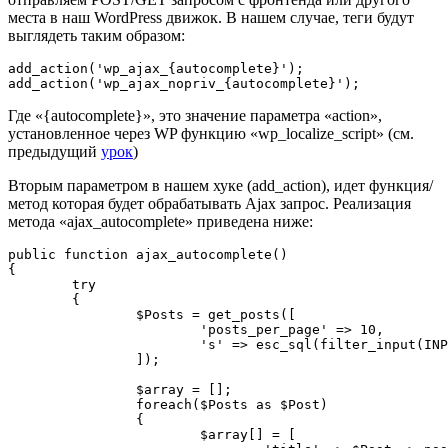
места в наш WordPress движок. В нашем случае, теги будут
выглядеть таким образом:
add_action('wp_ajax_{autocomplete}');

Где «{autocomplete}», это значение параметра «action»,
установленное через WP функцию «wp_localize_script» (см.
предыдущий
урок
)
Вторым параметром в нашем хуке (add_action), идет функция/
метод которая будет обрабатывать Ajax запрос. Реализация
метода «ajax_autocomplete» приведена ниже:
public function ajax_autocomplete()

{

	try

	{

		$Posts = get_posts([

			'posts_per_page' => 10,

			's' => esc_sql(filter_input(INPUT_POST, 'text', FILTER_SANITIZE_STRING)),

		]);

		$array = [];

		foreach($Posts as $Post)

		{

			$array[] = [
