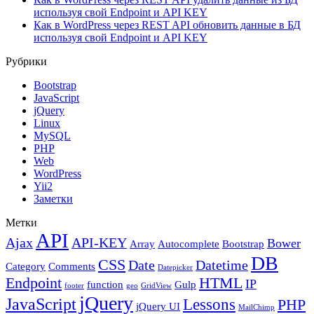
используя свой Endpoint и API KEY
Как в WordPress через REST API обновить данные в БД
используя свой Endpoint и API KEY
Рубрики
Bootstrap
JavaScript
jQuery
Linux
MySQL
PHP
Web
WordPress
Yii2
Заметки
Метки
API
Ajax
API-KEY
Bower
Array
Autocomplete
Bootstrap
DB
CSS
Date
Datetime
Category
Comments
Datepicker
Endpoint
HTML
IP
function
Gulp
footer
geo
GridView
jQuery
JavaScript
Lessons
PHP
jQuery UI
MailChimp