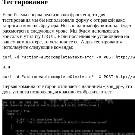
Тестирование
Если бы мы сперва реализовали фронтенд, то для
тестирования мы бы использовали форму с отправкой аякс
запроса и консоль браузера. Но т. к. данный функционал будет
рассмотрен в следующем уроке. Мы будем использовать
консоль и утилиту CRUL. Если последняя не установлена на
вашем компьютере, то установите ее. А для тестирования
используйте следующие команды:
curl -d "action=autocomplete&text=это" -X POST http://
или
curl -d "action=autocomplete&text=это" -X POST http://w
Первая команда от второй отличается наличием «json_pp», это
доп. утилита позволяющая красиво отобразить ответ.