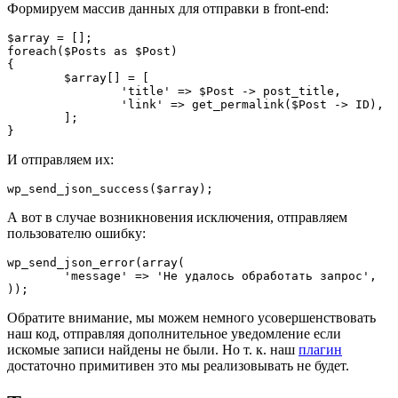
Формируем массив данных для отправки в front-end:
$array = [];

foreach($Posts as $Post)

{

	$array[] = [

		'title' => $Post -> post_title,

		'link' => get_permalink($Post -> ID),

	];

И отправляем их:
А вот в случае возникновения исключения, отправляем
пользователю ошибку:
wp_send_json_error(array(

	'message' => 'Не удалось обработать запрос',

Обратите внимание, мы можем немного усовершенствовать
наш код, отправляя дополнительное уведомление если
искомые записи найдены не были. Но т. к. наш
плагин
достаточно примитивен это мы реализовывать не будет.